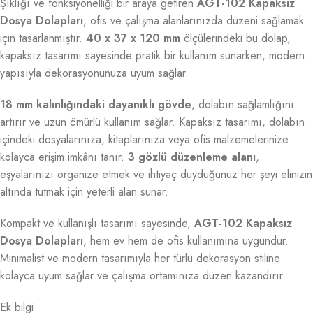
Şıklığı ve fonksiyonelliği bir araya getiren
AGT-102 Kapaksız
Dosya Dolapları
, ofis ve çalışma alanlarınızda düzeni sağlamak
için tasarlanmıştır.
40 x 37 x 120 mm
ölçülerindeki bu dolap,
kapaksız tasarımı sayesinde pratik bir kullanım sunarken, modern
yapısıyla dekorasyonunuza uyum sağlar.
18 mm kalınlığındaki dayanıklı gövde
, dolabın sağlamlığını
artırır ve uzun ömürlü kullanım sağlar. Kapaksız tasarımı, dolabın
içindeki dosyalarınıza, kitaplarınıza veya ofis malzemelerinize
kolayca erişim imkânı tanır.
3 gözlü düzenleme alanı
,
eşyalarınızı organize etmek ve ihtiyaç duyduğunuz her şeyi elinizin
altında tutmak için yeterli alan sunar.
Kompakt ve kullanışlı tasarımı sayesinde,
AGT-102 Kapaksız
Dosya Dolapları
, hem ev hem de ofis kullanımına uygundur.
Minimalist ve modern tasarımıyla her türlü dekorasyon stiline
kolayca uyum sağlar ve çalışma ortamınıza düzen kazandırır.
Ek bilgi