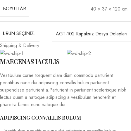
BOYUTLAR
40 × 37 × 120 cm
ÜRÜN SEÇINIZ..
AGT-102 Kapaksız Dosya Dolapları
Shipping & Delivery
MAECENAS IACULIS
Vestibulum curae torquent diam diam commodo parturient
penatibus nunc dui adipiscing convallis bulum parturient
suspendisse parturient a.Parturient in parturient scelerisque nibh
lectus quam a natoque adipiscing a vestibulum hendrerit et
pharetra fames nunc natoque dui.
ADIPISCING CONVALLIS BULUM
Vestibulum penatibus nunc dui adipiscing convallis bulum