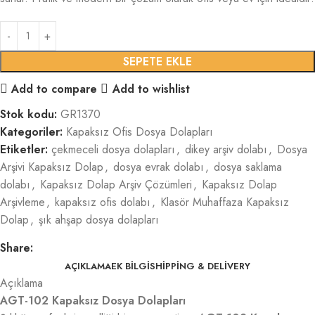
SEPETE EKLE
Add to compare
Add to wishlist
Stok kodu:
GR1370
Kategoriler:
Kapaksız Ofis Dosya Dolapları
Etiketler:
çekmeceli dosya dolapları
,
dikey arşiv dolabı
,
Dosya
Arşivi Kapaksız Dolap
,
dosya evrak dolabı
,
dosya saklama
dolabı
,
Kapaksız Dolap Arşiv Çözümleri
,
Kapaksız Dolap
Arşivleme
,
kapaksız ofis dolabı
,
Klasör Muhaffaza Kapaksız
Dolap
,
şık ahşap dosya dolapları
Share:
AÇIKLAMA
EK BILGI
SHIPPING & DELIVERY
Açıklama
AGT-102 Kapaksız Dosya Dolapları