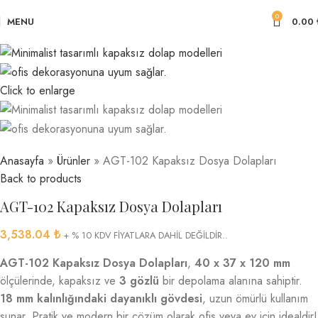
0
MENU
0.00
Click to enlarge
Anasayfa
»
Ürünler
»
AGT-102 Kapaksız Dosya Dolapları
Back to products
AGT-102 Kapaksız Dosya Dolapları
3,538.04
₺
+ % 10 KDV FİYATLARA DAHİL DEĞİLDİR..
AGT-102 Kapaksız Dosya Dolapları
,
40 x 37 x 120 mm
ölçülerinde, kapaksız ve
3 gözlü
bir depolama alanına sahiptir.
18 mm kalınlığındaki dayanıklı gövdesi
, uzun ömürlü kullanım
sunar. Pratik ve modern bir çözüm olarak ofis veya ev için idealdir!