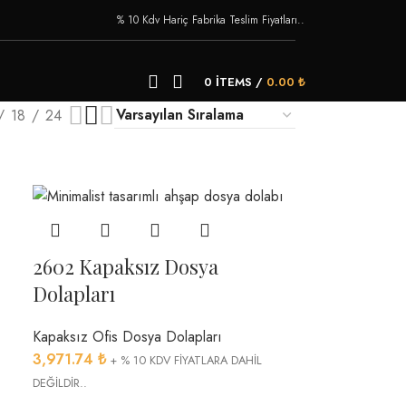
% 10 Kdv Hariç Fabrika Teslim Fiyatları..
0
ITEMS
/
0.00
₺
18
24
2602 Kapaksız Dosya
Dolapları
Kapaksız Ofis Dosya Dolapları
3,971.74
₺
+ % 10 KDV FİYATLARA DAHİL
DEĞİLDİR..