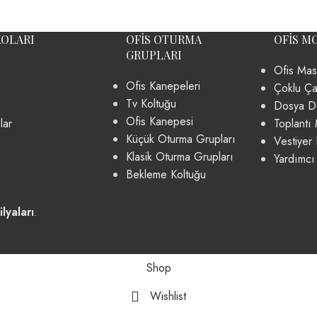
KOLARI
OFIS OTURMA
OFIS M
GRUPLARI
Ofis Mas
Ofis Kanepeleri
Çoklu Ça
Tv Koltuğu
Dosya Do
Ofis Kanepesi
lar
Toplantı 
Küçük Oturma Grupları
Vestiyer 
Klasik Oturma Grupları
Yardımcı
Bekleme Koltuğu
lyaları
.
Shop
Wishlist