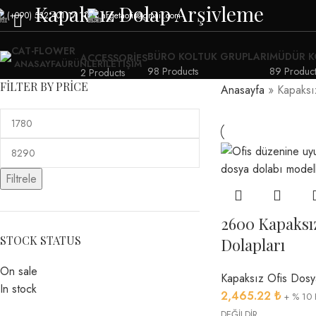
Kapaksız Dolap Arşivleme
(+090) 532 401 17 11
argetaofis@gmail.com
BÜRO KOLTUK GRUPLARI
MÜDÜR K
ACCESSORIES
ANASAYFA
ÜRÜNLER
İLETIŞIM
98 Products
89 Product
2 Products
FILTER BY PRICE
Anasayfa
»
Kapaksı
Filtrele
2600 Kapaksı
STOCK STATUS
Dolapları
On sale
Kapaksız Ofis Dosy
In stock
2,465.22
₺
+ % 10 
DEĞİLDİR..