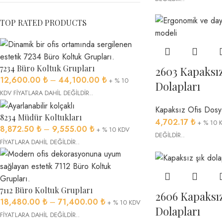
TOP RATED PRODUCTS
7234 Büro Koltuk Grupları
2603 Kapaksı
12,600.00
₺
–
44,100.00
₺
+ % 10
Dolapları
KDV FİYATLARA DAHİL DEĞİLDİR..
Kapaksız Ofis Dosy
8234 Müdür Koltukları
4,702.17
₺
+ % 10 
8,872.50
₺
–
9,555.00
₺
+ % 10 KDV
DEĞİLDİR..
FİYATLARA DAHİL DEĞİLDİR..
7112 Büro Koltuk Grupları
2606 Kapaksı
18,480.00
₺
–
71,400.00
₺
+ % 10 KDV
Dolapları
FİYATLARA DAHİL DEĞİLDİR..