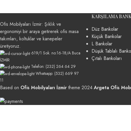
KARŞILAMA BAN
Ofis Mobilyaları İzmir: Şıklık ve
Düz Bankolar
ergonomiyi bir araya getirerek ofis masa
Küçük Bankolar
takımları, koltuklar ve kanepeler
L Bankolar
üretiyoruz.
Düşük Tablalı Banko
619/1 Sok. no:16-18/A Buca
Çıtalı Bankoları
İZMİR
Telefon: (232) 264 64 29
Whatsapp: (532) 669 97
11
Based on
Ofis Mobilyaları İzmir
theme
2024
Argeta Ofis Mobi