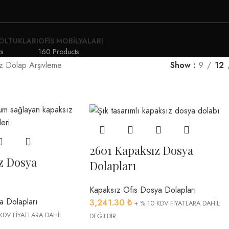
OLTUKLARI
OFIS MOBILYALARI
s
160 Products
z Dolap Arşivleme
Show
9
12
2601 Kapaksız Dosya
z Dosya
Dolapları
Kapaksız Ofis Dosya Dolapları
a Dolapları
3,241.30
₺
+ % 10 KDV FİYATLARA DAHİL
KDV FİYATLARA DAHİL
DEĞİLDİR..