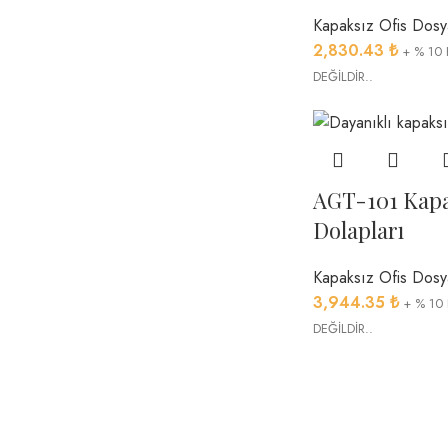
Kapaksız Ofis Dosy
2,830.43
₺
+ % 10 
DEĞİLDİR..
AGT-101 Kapa
Dolapları
Kapaksız Ofis Dosy
3,944.35
₺
+ % 10
DEĞİLDİR..