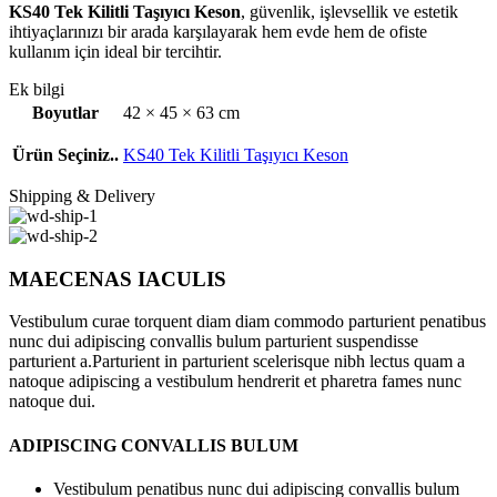
KS40 Tek Kilitli Taşıyıcı Keson
, güvenlik, işlevsellik ve estetik
ihtiyaçlarınızı bir arada karşılayarak hem evde hem de ofiste
kullanım için ideal bir tercihtir.
Ek bilgi
Boyutlar
42 × 45 × 63 cm
Ürün Seçiniz..
KS40 Tek Kilitli Taşıyıcı Keson
Shipping & Delivery
MAECENAS IACULIS
Vestibulum curae torquent diam diam commodo parturient penatibus
nunc dui adipiscing convallis bulum parturient suspendisse
parturient a.Parturient in parturient scelerisque nibh lectus quam a
natoque adipiscing a vestibulum hendrerit et pharetra fames nunc
natoque dui.
ADIPISCING CONVALLIS BULUM
Vestibulum penatibus nunc dui adipiscing convallis bulum