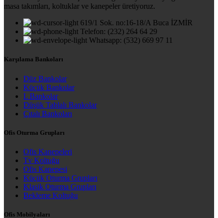
masa takımları, koltuklar ve kanepeler üretiyoruz.
619/1 Sok. no:16-18/A Buca İZMİR
Telefon: (232) 264 64 29
Whatsapp: (532) 669 97 11
Karşılama Bankoları
Düz Bankolar
Küçük Bankolar
L Bankolar
Düşük Tablalı Bankolar
Çıtalı Bankoları
Ofis Oturma Grupları
Ofis Kanepeleri
Tv Koltuğu
Ofis Kanepesi
Küçük Oturma Grupları
Klasik Oturma Grupları
Bekleme Koltuğu
Ofis Mobilyaları