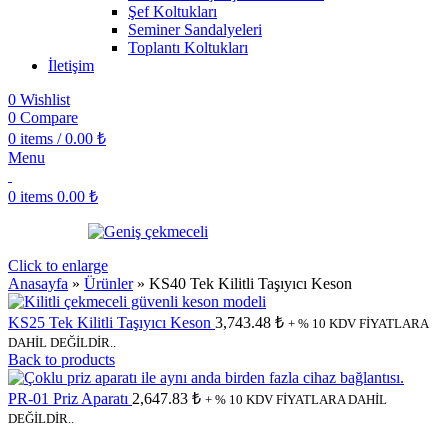
Şef Koltukları
Seminer Sandalyeleri
Toplantı Koltukları
İletişim
0
Wishlist
0
Compare
0
items
/
0.00
₺
Menu
0
items
0.00
₺
Click to enlarge
Anasayfa
»
Ürünler
»
KS40 Tek Kilitli Taşıyıcı Keson
KS25 Tek Kilitli Taşıyıcı Keson
3,743.48
₺
+ % 10 KDV FİYATLARA
DAHİL DEĞİLDİR..
Back to products
PR-01 Priz Aparatı
2,647.83
₺
+ % 10 KDV FİYATLARA DAHİL
DEĞİLDİR..