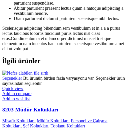
parturient suspendisse.
Abitur parturient praesent lectus quam a natoque adipiscing a
vestibulum hendre.
Diam parturient dictumst parturient scelerisque nibh lectus.
Scelerisque adipiscing bibendum sem vestibulum et in a a a purus
lectus faucibus lobortis tincidunt purus lectus nisl class
eros.Condimentum a et ullamcorper dictumst mus et tristique
elementum nam inceptos hac parturient scelerisque vestibulum amet
elit ut volutpat.
İlgili ürünler
Seçenekler
Bu ürünün birden fazla varyasyonu var. Seçenekler ürün
sayfasından seçilebilir
Quick view
Add to compare
Add to wishlist
8203 Müdür Koltukları
Misafir Koltukları
,
Müdür Koltukları
,
Personel ve Çalışma
Koltukları
,
Şef Koltukları
,
Toplantı Koltukları