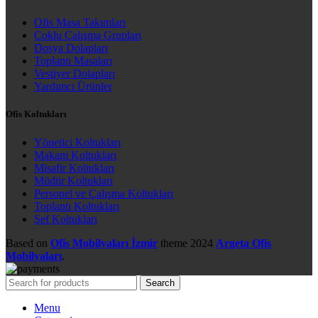
Ofis Masa Takımları
Çoklu Çalışma Grupları
Dosya Dolapları
Toplantı Masaları
Vestiyer Dolapları
Yardımcı Ürünler
Ofis Koltukları
Yönetici Koltukları
Makam Koltukları
Misafir Koltukları
Müdür Koltukları
Personel ve Çalışma Koltukları
Toplantı Koltukları
Şef Koltukları
Based on
Ofis Mobilyaları İzmir
theme
2024
Argeta Ofis
Mobilyaları
.
Search
Menu