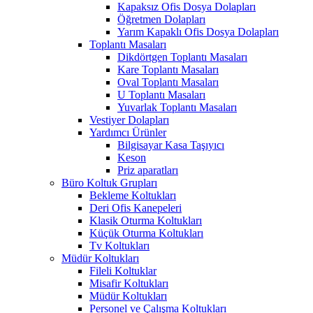
Kapaksız Ofis Dosya Dolapları
Öğretmen Dolapları
Yarım Kapaklı Ofis Dosya Dolapları
Toplantı Masaları
Dikdörtgen Toplantı Masaları
Kare Toplantı Masaları
Oval Toplantı Masaları
U Toplantı Masaları
Yuvarlak Toplantı Masaları
Vestiyer Dolapları
Yardımcı Ürünler
Bilgisayar Kasa Taşıyıcı
Keson
Priz aparatları
Büro Koltuk Grupları
Bekleme Koltukları
Deri Ofis Kanepeleri
Klasik Oturma Koltukları
Küçük Oturma Koltukları
Tv Koltukları
Müdür Koltukları
Fileli Koltuklar
Misafir Koltukları
Müdür Koltukları
Personel ve Çalışma Koltukları