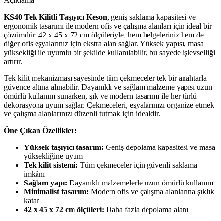
Açıklama
KS40 Tek Kilitli Taşıyıcı Keson
, geniş saklama kapasitesi ve
ergonomik tasarımı ile modern ofis ve çalışma alanları için ideal bir
çözümdür. 42 x 45 x 72 cm ölçüleriyle, hem belgeleriniz hem de
diğer ofis eşyalarınız için ekstra alan sağlar. Yüksek yapısı, masa
yüksekliği ile uyumlu bir şekilde kullanılabilir, bu sayede işlevselliği
artırır.
Tek kilit mekanizması sayesinde tüm çekmeceler tek bir anahtarla
güvence altına alınabilir. Dayanıklı ve sağlam malzeme yapısı uzun
ömürlü kullanım sunarken, şık ve modern tasarımı ile her türlü
dekorasyona uyum sağlar. Çekmeceleri, eşyalarınızı organize etmek
ve çalışma alanlarınızı düzenli tutmak için idealdir.
Öne Çıkan Özellikler:
Yüksek taşıyıcı tasarım:
Geniş depolama kapasitesi ve masa
yüksekliğine uyum
Tek kilit sistemi:
Tüm çekmeceler için güvenli saklama
imkânı
Sağlam yapı:
Dayanıklı malzemelerle uzun ömürlü kullanım
Minimalist tasarım:
Modern ofis ve çalışma alanlarına şıklık
katar
42 x 45 x 72 cm ölçüleri:
Daha fazla depolama alanı