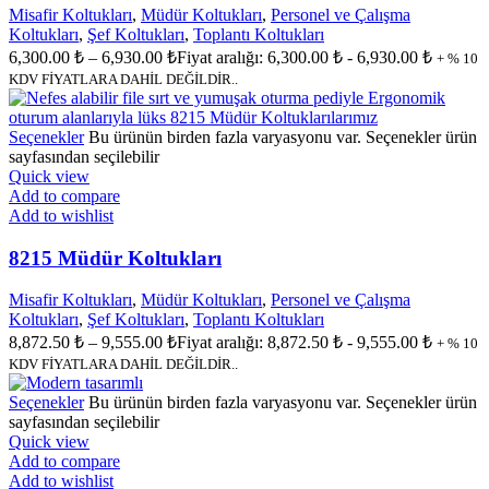
Misafir Koltukları
,
Müdür Koltukları
,
Personel ve Çalışma
Koltukları
,
Şef Koltukları
,
Toplantı Koltukları
6,300.00
₺
–
6,930.00
₺
Fiyat aralığı: 6,300.00 ₺ - 6,930.00 ₺
+ % 10
KDV FİYATLARA DAHİL DEĞİLDİR..
Seçenekler
Bu ürünün birden fazla varyasyonu var. Seçenekler ürün
sayfasından seçilebilir
Quick view
Add to compare
Add to wishlist
8215 Müdür Koltukları
Misafir Koltukları
,
Müdür Koltukları
,
Personel ve Çalışma
Koltukları
,
Şef Koltukları
,
Toplantı Koltukları
8,872.50
₺
–
9,555.00
₺
Fiyat aralığı: 8,872.50 ₺ - 9,555.00 ₺
+ % 10
KDV FİYATLARA DAHİL DEĞİLDİR..
Seçenekler
Bu ürünün birden fazla varyasyonu var. Seçenekler ürün
sayfasından seçilebilir
Quick view
Add to compare
Add to wishlist