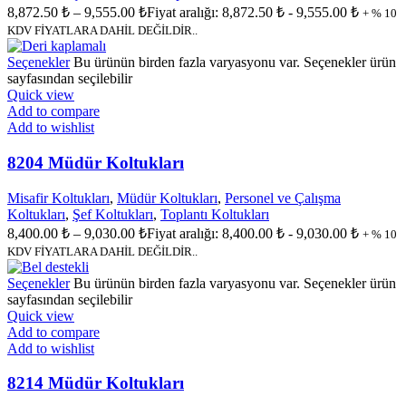
8,872.50
₺
–
9,555.00
₺
Fiyat aralığı: 8,872.50 ₺ - 9,555.00 ₺
+ % 10
KDV FİYATLARA DAHİL DEĞİLDİR..
Seçenekler
Bu ürünün birden fazla varyasyonu var. Seçenekler ürün
sayfasından seçilebilir
Quick view
Add to compare
Add to wishlist
8204 Müdür Koltukları
Misafir Koltukları
,
Müdür Koltukları
,
Personel ve Çalışma
Koltukları
,
Şef Koltukları
,
Toplantı Koltukları
8,400.00
₺
–
9,030.00
₺
Fiyat aralığı: 8,400.00 ₺ - 9,030.00 ₺
+ % 10
KDV FİYATLARA DAHİL DEĞİLDİR..
Seçenekler
Bu ürünün birden fazla varyasyonu var. Seçenekler ürün
sayfasından seçilebilir
Quick view
Add to compare
Add to wishlist
8214 Müdür Koltukları