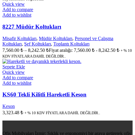
Quick view
Add to compare
Add to wishlist
8227 Müdür Koltukları
Misafir Koltukları
,
Müdür Koltukları
,
Personel ve Çalışma
Koltukları
,
Şef Koltukları
,
Toplantı Koltukları
7,560.00
₺
–
8,242.50
₺
Fiyat aralığı: 7,560.00 ₺ - 8,242.50 ₺
+ % 10
KDV FİYATLARA DAHİL DEĞİLDİR..
Sepete Ekle
Quick view
Add to compare
Add to wishlist
KS60 Tekli Kilitli Hareketli Keson
Keson
3,323.48
₺
+ % 10 KDV FİYATLARA DAHİL DEĞİLDİR..
Ofis Mobilyaları İzmir: Şıklık ve ergonomiyi bir araya getirerek ofis