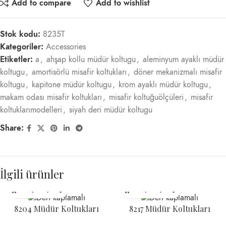
Add to compare
Add to wishlist
Stok kodu:
8235T
Kategoriler:
Accessories
Etiketler:
a
,
ahşap kollu müdür koltugu
,
aleminyum ayaklı müdür
koltugu
,
amortisörlü misafir koltukları
,
döner mekanizmalı misafir
koltugu
,
kapitone müdür koltugu
,
krom ayaklı müdür koltugu
,
makam odası misafir koltukları
,
misafir koltuğuölçüleri
,
misafir
koltuklarımodelleri
,
siyah deri müdür koltugu
Share:
İlgili ürünler
8204 Müdür Koltukları
8217 Müdür Koltukları