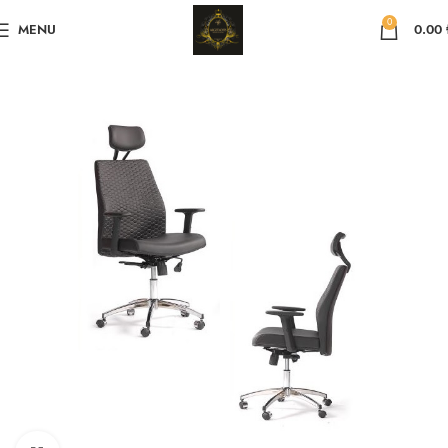
0
MENU
0.00