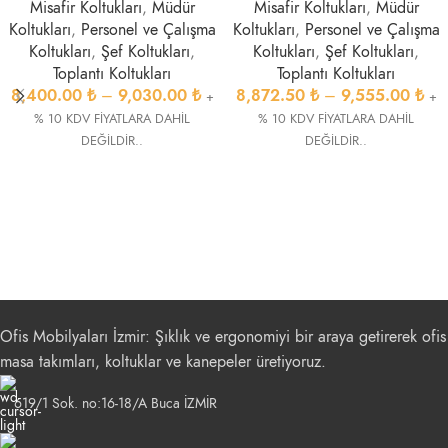
Misafir Koltukları
,
Müdür
Misafir Koltukları
,
Müdür
Koltukları
,
Personel ve Çalışma
Koltukları
,
Personel ve Çalışma
Koltukları
,
Şef Koltukları
,
Koltukları
,
Şef Koltukları
,
Toplantı Koltukları
Toplantı Koltukları
8,400.00
₺
–
9,030.00
₺
8,872.50
₺
–
9,555.00
₺
+
+
% 10 KDV FİYATLARA DAHİL
% 10 KDV FİYATLARA DAHİL
DEĞİLDİR..
DEĞİLDİR..
Ofis Mobilyaları İzmir: Şıklık ve ergonomiyi bir araya getirerek ofis
masa takımları, koltuklar ve kanepeler üretiyoruz.
619/1 Sok. no:16-18/A Buca İZMİR