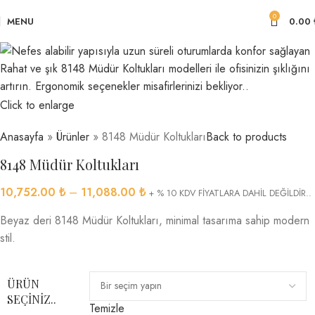
0
MENU
0.00
Click to enlarge
Anasayfa
»
Ürünler
»
8148 Müdür Koltukları
Back to products
8148 Müdür Koltukları
10,752.00
₺
–
11,088.00
₺
+ % 10 KDV FİYATLARA DAHİL DEĞİLDİR..
Beyaz deri 8148 Müdür Koltukları, minimal tasarıma sahip modern
stil.
ÜRÜN
SEÇINIZ..
Temizle