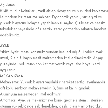
Açıklama
8148 Müdür Koltukları, zarif ahşap detayları ve suni deri kaplaması
ile modern bir tasarıma sahiptir. Ergonomik yapısı, sırt eğimi ve
yükseklik ayarını kolayca yapabilmenizi sağlar. Çizilmez ve sessiz
tekerlekler sayesinde ofis zemini zarar görmeden rahatça hareket
edebilirsiniz.
AYAK
Yıldız Ayak: Metal konstrüksiyondan imal edilmiș 5’ li yıldız ayak
üzeri, 2.sınıf kayın masif malzemeden imal edilmektedir. Ahșap
yüzeyinde; poliüretan son kat mat vernik veya lake boya ișlemi
uygulanır.
MEKANİZMA
Mekanizma: Yükseklik ayarı yapılabilir hareket sertliği ayarlanabilir
çift kollu senkron mekanizmadır. 3,5mm et kalınlığındaki
Alüminyum malzemeden imal edilmiștir.
Amortisör: Ayak ve mekanizmaya konik geçme sistemli, istenilen
oturma yüksekliğinde sabitlenebilen, gazlı, class4 amortisördür.