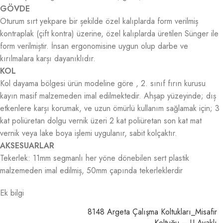
GÖVDE
Oturum sırt yekpare bir șekilde özel kalıplarda form verilmiș
kontraplak (çift kontra) üzerine, özel kalıplarda üretilen Sünger ile
form verilmiștir. İnsan ergonomisine uygun olup darbe ve
kırılmalara karșı dayanıklıdır.
KOL
Kol dayama bölgesi ürün modeline göre , 2. sınıf fırın kurusu
kayın masif malzemeden imal edilmektedir. Ahșap yüzeyinde; dıș
etkenlere karșı korumak, ve uzun ömürlü kullanım sağlamak için; 3
kat poliüretan dolgu vernik üzeri 2 kat poliüretan son kat mat
vernik veya lake boya ișlemi uygulanır, sabit kolçaktır.
AKSESUARLAR
Tekerlek: 11mm segmanlı her yöne dönebilen sert plastik
malzemeden imal edilmiș, 50mm çapında tekerleklerdir
Ek bilgi
8148 Argeta Çalışma Koltukları_Misafir
Koltuğu – U Ayaklı