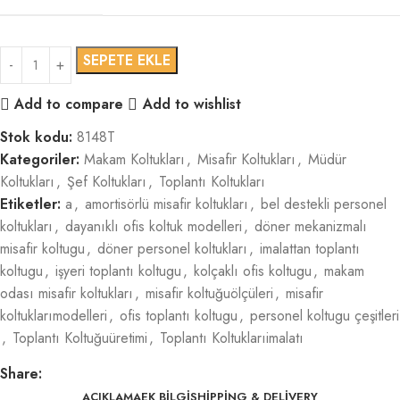
SEPETE EKLE
Add to compare
Add to wishlist
Stok kodu:
8148T
Kategoriler:
Makam Koltukları
,
Misafir Koltukları
,
Müdür
Koltukları
,
Şef Koltukları
,
Toplantı Koltukları
Etiketler:
a
,
amortisörlü misafir koltukları
,
bel destekli personel
koltukları
,
dayanıklı ofis koltuk modelleri
,
döner mekanizmalı
misafir koltugu
,
döner personel koltukları
,
imalattan toplantı
koltugu
,
işyeri toplantı koltugu
,
kolçaklı ofis koltugu
,
makam
odası misafir koltukları
,
misafir koltuğuölçüleri
,
misafir
koltuklarımodelleri
,
ofis toplantı koltugu
,
personel koltugu çeşitleri
,
Toplantı Koltuğuüretimi
,
Toplantı Koltuklarıimalatı
Share:
AÇIKLAMA
EK BILGI
SHIPPING & DELIVERY