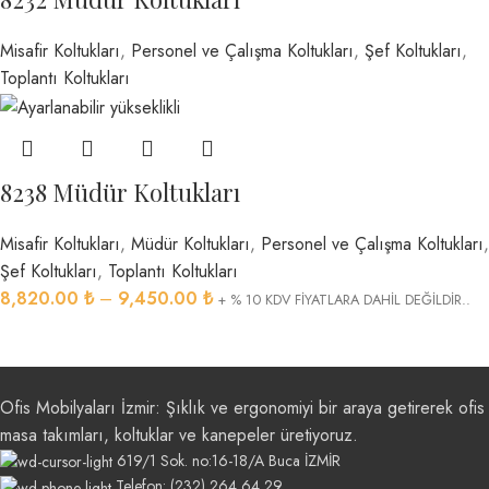
Misafir Koltukları
,
Personel ve Çalışma Koltukları
,
Şef Koltukları
,
Toplantı Koltukları
8238 Müdür Koltukları
Misafir Koltukları
,
Müdür Koltukları
,
Personel ve Çalışma Koltukları
,
Şef Koltukları
,
Toplantı Koltukları
8,820.00
₺
–
9,450.00
₺
+ % 10 KDV FİYATLARA DAHİL DEĞİLDİR..
Ofis Mobilyaları İzmir: Şıklık ve ergonomiyi bir araya getirerek ofis
masa takımları, koltuklar ve kanepeler üretiyoruz.
619/1 Sok. no:16-18/A Buca İZMİR
Telefon: (232) 264 64 29