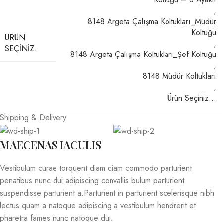
,
8148 Argeta Çalışma Koltukları_Müdür
Koltuğu
ÜRÜN
,
SEÇINIZ..
8148 Argeta Çalışma Koltukları_Şef Koltuğu
,
8148 Müdür Koltukları
,
Ürün Seçiniz…
Shipping & Delivery
MAECENAS IACULIS
Vestibulum curae torquent diam diam commodo parturient
penatibus nunc dui adipiscing convallis bulum parturient
suspendisse parturient a.Parturient in parturient scelerisque nibh
lectus quam a natoque adipiscing a vestibulum hendrerit et
pharetra fames nunc natoque dui.