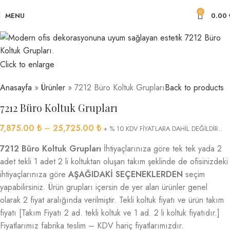
0
MENU
0.00
Click to enlarge
Anasayfa
»
Ürünler
»
7212 Büro Koltuk Grupları
Back to products
7212 Büro Koltuk Grupları
7,875.00
₺
–
25,725.00
₺
+ % 10 KDV FİYATLARA DAHİL DEĞİLDİR..
7212 Büro Koltuk Grupları
İhtiyaçlarınıza göre tek tek yada 2
adet tekli 1 adet 2 li koltuktan oluşan takım şeklinde de ofisinizdeki
ihtiyaçlarınıza göre
AŞAĞIDAKİ SEÇENEKLERDEN
seçim
yapabilirsiniz. Ürün grupları içersin de yer alan ürünler genel
olarak 2 fiyat aralığında verilmiştir. Tekli koltuk fiyatı ve ürün takım
fiyatı [Takım Fiyatı 2 ad. tekli koltuk ve 1 ad. 2 li koltuk fiyatıdır.]
Fiyatlarımız fabrika teslim – KDV hariç fiyatlarımızdır.