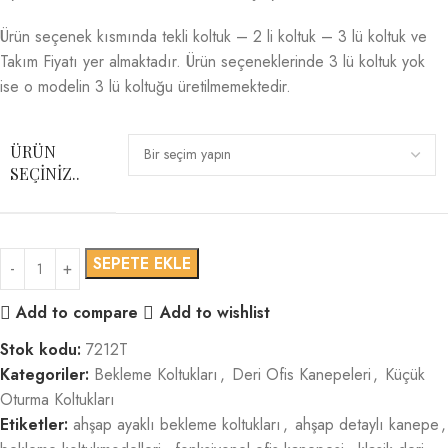
Ürün seçenek kısmında tekli koltuk – 2 li koltuk – 3 lü koltuk ve
Takım Fiyatı yer almaktadır. Ürün seçeneklerinde 3 lü koltuk yok
ise o modelin 3 lü koltuğu üretilmemektedir.
ÜRÜN
SEÇINIZ..
SEPETE EKLE
Add to compare
Add to wishlist
Stok kodu:
7212T
Kategoriler:
Bekleme Koltukları
,
Deri Ofis Kanepeleri
,
Küçük
Oturma Koltukları
Etiketler:
ahşap ayaklı bekleme koltukları
,
ahşap detaylı kanepe
,