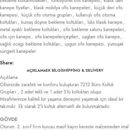
bekleme koltukmodelleri
,
fonksiyonel ofis kanepesi
,
klasik deri
kanepe fiyatları
,
klasik mobilya ofis kanepeleri
,
küçük deri ofis
kanepesi
,
küçük ofis oturma grupları
,
kullanışlı ofis oturma
koltukları
,
kumaş döşme bekleme koltukları
,
lüks klasik kanepe
,
metal ayaklı bekleme koltukları
,
ofis bekleme salonu kanepeleri
,
ofis için kanepe
,
ofis kanepeleriçeşitleri
,
saglam ofis kanepe
,
sağlık ocagı bekleme koltukları
,
uygun ofis kanepesi
,
yumuşak
süngerli kanepeler
Share:
AÇIKLAMA
EK BILGI
SHIPPING & DELIVERY
Açıklama
Ofisinizde zarafeti ve konforu buluşturan 7212 Büro Koltuk
Grupları , 2 adet tekli ve 1 adet 3’lü koltuktan oluşur.
Misafirlerinize kaliteli bir yaşama deneyimi yaşatmak için ideal bir
takımdır. Ek olarak 2’li koltuk alternatifi de bulunmaktadır.
GÖVDE
Oturum: 2. sınıf fırın kurusu masif kayın kereste malzemeden imal