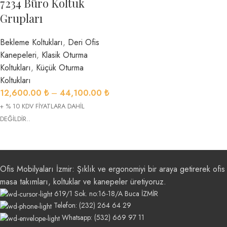
7234 Büro Koltuk
Grupları
Bekleme Koltukları
,
Deri Ofis
Kanepeleri
,
Klasik Oturma
Koltukları
,
Küçük Oturma
Koltukları
12,600.00
₺
–
44,100.00
₺
+ % 10 KDV FİYATLARA DAHİL
DEĞİLDİR..
Ofis Mobilyaları İzmir: Şıklık ve ergonomiyi bir araya getirerek ofis
masa takımları, koltuklar ve kanepeler üretiyoruz.
619/1 Sok. no:16-18/A Buca İZMİR
Telefon: (232) 264 64 29
Whatsapp: (532) 669 97 11