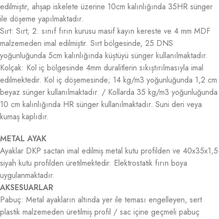
edilmiștir, ahșap iskelete üzerine 10cm kalınlığında 35HR sünger
ile döșeme yapılmaktadır.
Sırt: Sırt; 2. sınıf fırın kurusu masif kayın kereste ve 4 mm MDF
malzemeden imal edilmiștir. Sırt bölgesinde, 25 DNS
yoğunluğunda 5cm kalınlığında küștüyü sünger kullanılmaktadır.
Kolçak: Kol iç bölgesinde 4mm duralitlerin sıkıștırılmasıyla imal
edilmektedir. Kol iç döșemesinde; 14 kg/m3 yoğunluğunda 1,2 cm
beyaz sünger kullanılmaktadır. / Kollarda 35 kg/m3 yoğunluğunda
10 cm kalınlığında HR sünger kullanılmaktadır. Suni deri veya
kumaș kaplıdır.
METAL AYAK
Ayaklar DKP sactan imal edilmiș metal kutu profilden ve 40x35x1,5
siyah kutu profilden üretilmektedir. Elektrostatik fırın boya
uygulanmaktadır.
AKSESUARLAR
Pabuç: Metal ayakların altında yer ile teması engelleyen, sert
plastik malzemeden üretilmiș profil / sac içine geçmeli pabuç