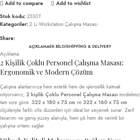
Add to compare
Add to wishlist
Stok kodu:
2530T
Kategoriler:
2 Li Workstation Çalışma Masası
Share:
AÇIKLAMA
EK BILGI
SHIPPING & DELIVERY
Açıklama
2 Kişilik Çoklu Personel Çalışma Masası:
Ergonomik ve Modern Çözüm
Çalışma alanlarınıza hem estetik hem de işlevsellik katmak
istiyorsanız,
2 kişilik Çoklu Personel Çalışma Masası
modelimiz
tam size göre.
322 x 180 x 75 cm
ve
322 x 160 x 75 cm
ölçüleriyle farklı ofis düzenleri için ideal bir seçenek sunar. Zarif
tasarımı ve geniş yüzey alanıyla, hem şık hem de verimli bir
çalışma ortamı sağlar.