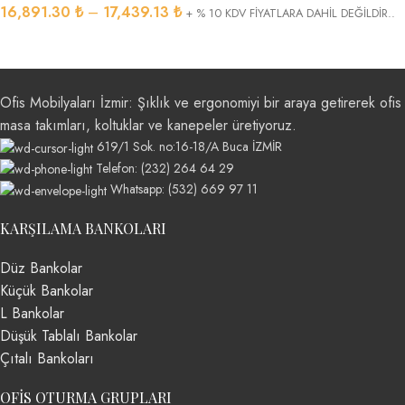
16,891.30
₺
–
17,439.13
₺
+ % 10 KDV FİYATLARA DAHİL DEĞİLDİR..
Ofis Mobilyaları İzmir: Şıklık ve ergonomiyi bir araya getirerek ofis
masa takımları, koltuklar ve kanepeler üretiyoruz.
619/1 Sok. no:16-18/A Buca İZMİR
Telefon: (232) 264 64 29
Whatsapp: (532) 669 97 11
KARŞILAMA BANKOLARI
Düz Bankolar
Küçük Bankolar
L Bankolar
Düşük Tablalı Bankolar
Çıtalı Bankoları
OFIS OTURMA GRUPLARI