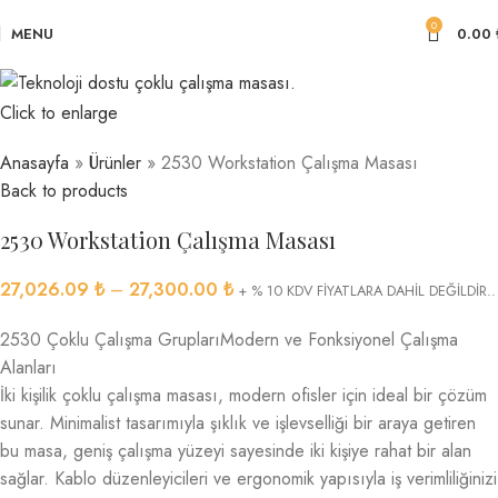
0
MENU
0.00
Click to enlarge
Anasayfa
»
Ürünler
»
2530 Workstation Çalışma Masası
Back to products
2530 Workstation Çalışma Masası
27,026.09
₺
–
27,300.00
₺
+ % 10 KDV FİYATLARA DAHİL DEĞİLDİR..
2530 Çoklu Çalışma GruplarıModern ve Fonksiyonel Çalışma
Alanları
İki kişilik çoklu çalışma masası, modern ofisler için ideal bir çözüm
sunar. Minimalist tasarımıyla şıklık ve işlevselliği bir araya getiren
bu masa, geniş çalışma yüzeyi sayesinde iki kişiye rahat bir alan
sağlar. Kablo düzenleyicileri ve ergonomik yapısıyla iş verimliliğinizi