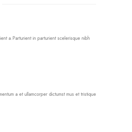
nt a.Parturient in parturient scelerisque nibh
mentum a et ullamcorper dictumst mus et tristique