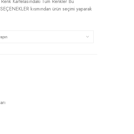
r. Renk Kartelasındaki Tüm Renkler Bu
i SEÇENEKLER kısmından ürün seçimi yaparak
arı