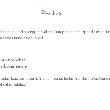
unc dui adipiscing convallis bulum parturient suspendisse parturie
tra fames nunc natoque dui.
ent suspendisse.
estibulum hendre.
ctus faucibus lobortis tincidunt purus lectus nisl class eros.Condi
elit ut volutpat.