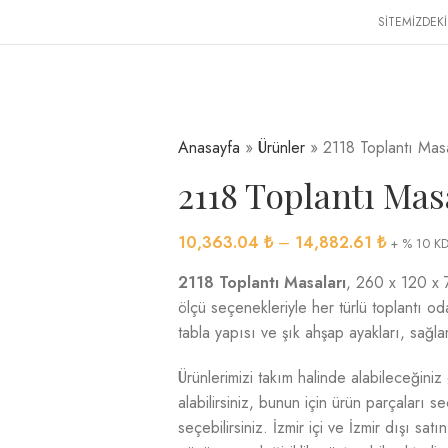
SİTEMİZDEKİ
Anasayfa
»
Ürünler
»
2118 Toplantı Masa
2118 Toplantı Mas
10,363.04
₺
–
14,882.61
₺
+ % 10 KD
2118 Toplantı Masaları
, 260 x 120 x 
ölçü seçenekleriyle her türlü toplantı o
tabla yapısı ve şık ahşap ayakları, sağlam
Ürünlerimizi takım halinde alabileceğiniz
alabilirsiniz, bunun için ürün parçaları 
seçebilirsiniz. İzmir içi ve İzmir dışı satı