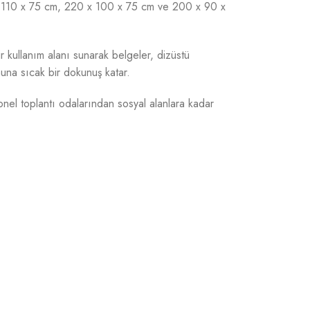
40 x 110 x 75 cm, 220 x 100 x 75 cm ve 200 x 90 x
r kullanım alanı sunarak belgeler, dizüstü
nuna sıcak bir dokunuş katar.
onel toplantı odalarından sosyal alanlara kadar