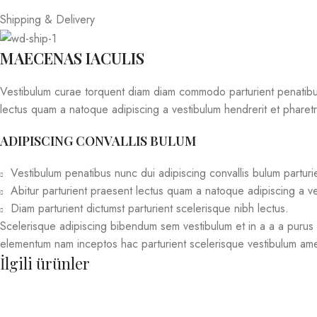
Shipping & Delivery
MAECENAS IACULIS
Vestibulum curae torquent diam diam commodo parturient penatibus n
lectus quam a natoque adipiscing a vestibulum hendrerit et phare
ADIPISCING CONVALLIS BULUM
Vestibulum penatibus nunc dui adipiscing convallis bulum parturi
Abitur parturient praesent lectus quam a natoque adipiscing a v
Diam parturient dictumst parturient scelerisque nibh lectus.
Scelerisque adipiscing bibendum sem vestibulum et in a a a purus le
elementum nam inceptos hac parturient scelerisque vestibulum amet 
İlgili ürünler