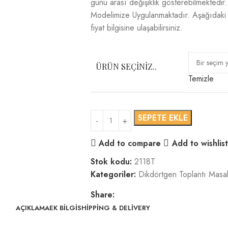
günü arası değişiklik gösterebilmektedi
Modelimize Uygulanmaktadır. Aşağıdak
fiyat bilgisine ulaşabilirsiniz.
ÜRÜN SEÇINIZ..
Temizle
SEPETE EKLE
Add to compare
Add to wishlist
Stok kodu:
2118T
Kategoriler:
Dikdörtgen Toplantı Masal
Share:
AÇIKLAMA
EK BILGI
SHIPPING & DELIVERY