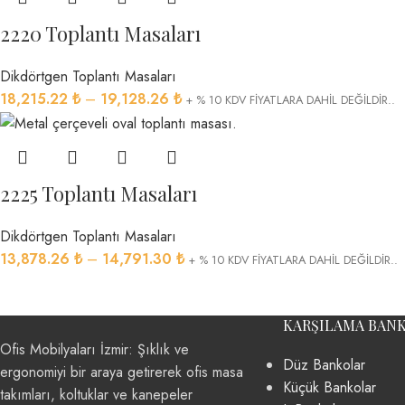
2220 Toplantı Masaları
Dikdörtgen Toplantı Masaları
18,215.22
₺
–
19,128.26
₺
+ % 10 KDV FİYATLARA DAHİL DEĞİLDİR..
2225 Toplantı Masaları
Dikdörtgen Toplantı Masaları
13,878.26
₺
–
14,791.30
₺
+ % 10 KDV FİYATLARA DAHİL DEĞİLDİR..
KARŞILAMA BAN
Ofis Mobilyaları İzmir: Şıklık ve
Düz Bankolar
ergonomiyi bir araya getirerek ofis masa
Küçük Bankolar
takımları, koltuklar ve kanepeler