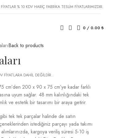
 FİYATLAR % 10 KDV HARİÇ FABRİKA TESLİM FİYATLARIMIZDIR.
0
/
0.00
₺
ları
Back to products
aları
V FİYATLARA DAHİL DEĞİLDİR..
75 cm’den 200 x 90 x 75 cm’ye kadar farklı
dasına uyum sağlar. 48 mm kalınlığındaki tek
lık ve estetik bir tasarımı bir araya getirir.
 gibi tek tek parçalar halinde de satın
seçeneklerinden istediğiniz parçayı yada takımı
n alımlarınızda, kargoya veriliş süresi 5-10 iş