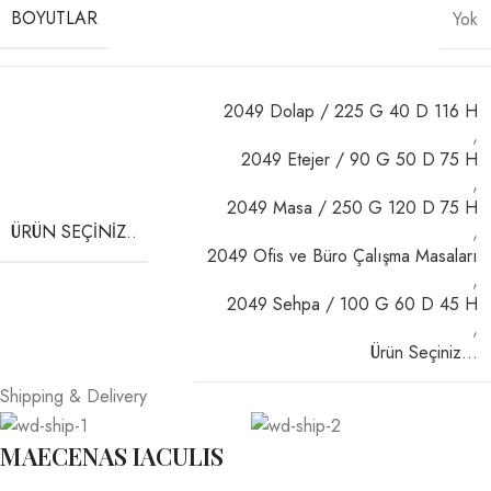
BOYUTLAR
Yok
2049 Dolap / 225 G 40 D 116 H
,
2049 Etejer / 90 G 50 D 75 H
,
2049 Masa / 250 G 120 D 75 H
ÜRÜN SEÇINIZ..
,
2049 Ofis ve Büro Çalışma Masaları
,
2049 Sehpa / 100 G 60 D 45 H
,
Ürün Seçiniz…
Shipping & Delivery
MAECENAS IACULIS