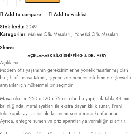
Add to compare
Add to wishlist
Stok kodu:
2049T
Kategoriler:
Makam Ofis Masaları
,
Yönetici Ofis Masaları
Share:
AÇIKLAMA
EK BILGI
SHIPPING & DELIVERY
Açıklama
Modern ofis yaşamının gereksinimlerine yönelik tasarlanmış olan
bu şık ofis masa takımı, iş yerinizde hem estetik hem de işlevsellik
arayanlar için mükemmel bir seçimdir.
Masa
ölçüleri 250 x 120 x 75 cm olan bu yapı, tek tabla 48 mm
kalınlığında, metal ayakları ile ekstra dayanıklılık sunar. Frenli
teleskopik raylı sistem ile kullanımı son derece konforludur.
Ayrıca, entegre sümen ve priz aparatlarıyla verimliliğinizi artırır.