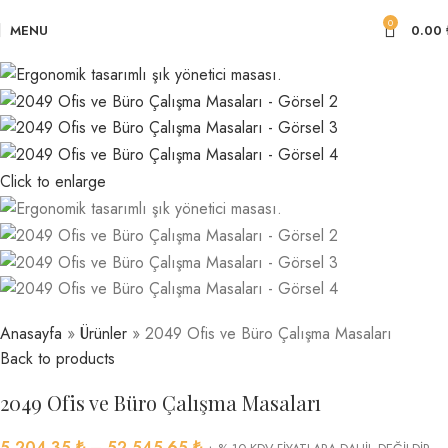
0
MENU
0.00
Click to enlarge
Anasayfa
»
Ürünler
»
2049 Ofis ve Büro Çalışma Masaları
Back to products
2049 Ofis ve Büro Çalışma Masaları
5,204.35
₺
–
52,545.65
₺