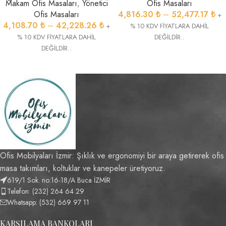
Makam Ofis Masaları
,
Yönetici
Ofis Masaları
Ofis Masaları
4,816.30
₺
–
52,477.17
₺
+
4,108.70
₺
–
42,228.26
₺
+
% 10 KDV FİYATLARA DAHİL
% 10 KDV FİYATLARA DAHİL
DEĞİLDİR..
DEĞİLDİR..
Ofis Mobilyaları İzmir: Şıklık ve ergonomiyi bir araya getirerek ofis
masa takımları, koltuklar ve kanepeler üretiyoruz.
619/1 Sok. no:16-18/A Buca İZMİR
Telefon: (232) 264 64 29
Whatsapp: (532) 669 97 11
KARŞILAMA BANKOLARI