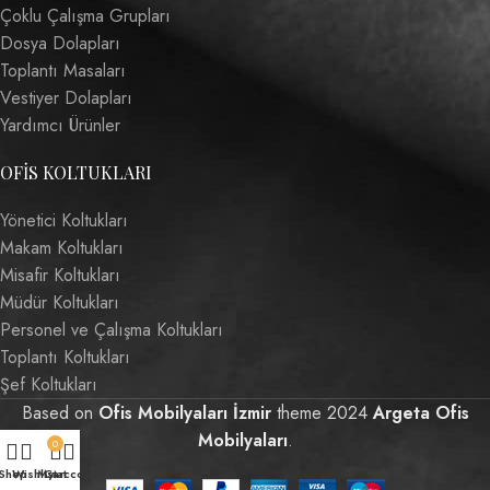
Çoklu Çalışma Grupları
Dosya Dolapları
Toplantı Masaları
Vestiyer Dolapları
Yardımcı Ürünler
OFIS KOLTUKLARI
Yönetici Koltukları
Makam Koltukları
Misafir Koltukları
Müdür Koltukları
Personel ve Çalışma Koltukları
Toplantı Koltukları
Şef Koltukları
Based on
Ofis Mobilyaları İzmir
theme
2024
Argeta Ofis
Mobilyaları
.
0
Shop
Wishlist
My account
Cart