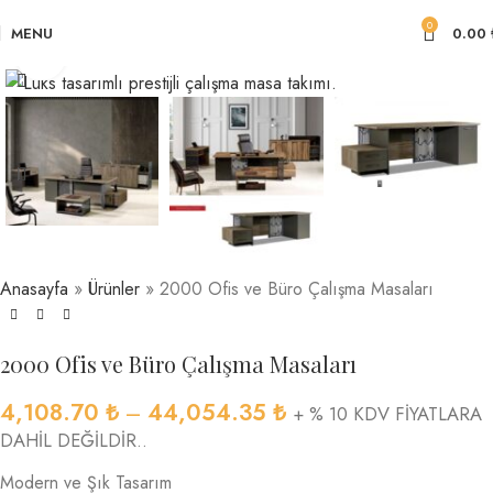
0
MENU
0.00
Click to enlarge
Anasayfa
»
Ürünler
»
2000 Ofis ve Büro Çalışma Masaları
2000 Ofis ve Büro Çalışma Masaları
4,108.70
₺
–
44,054.35
₺
+ % 10 KDV FİYATLARA
DAHİL DEĞİLDİR..
Modern ve Şık Tasarım